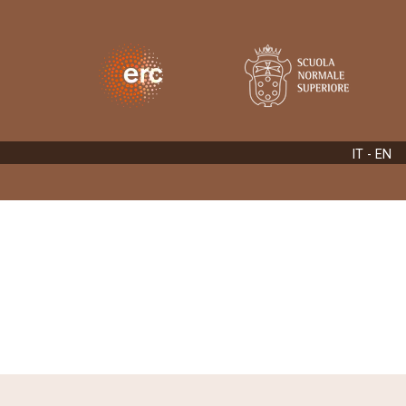
IT -
EN