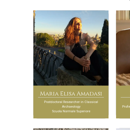
Maria Elisa Amadasi
Postdoctoral Researcher in Classical
Archaeology
Profe
Scuola Normale Superiore