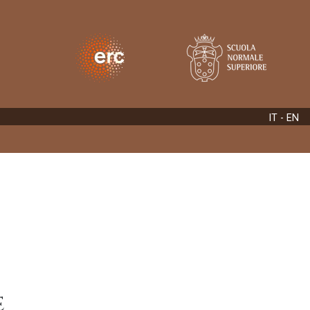
IT -
EN
e