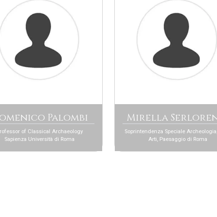
omenico Palombi
Mirella Serlore
rofessor of Classical Archaeology
Soprintendenza Speciale Archeologia,
Sapienza Università di Roma
Arti, Paesaggio di Roma