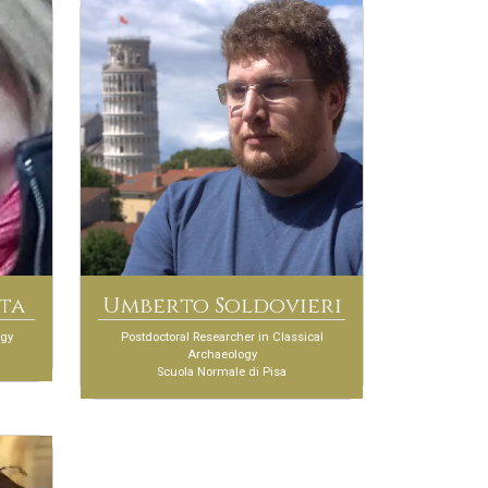
ta
Umberto Soldovieri
ogy
Postdoctoral Researcher in Classical
Archaeology
Scuola Normale di Pisa