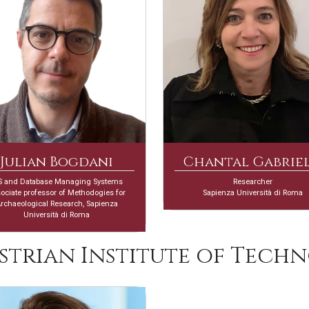
Julian Bogdani
Chantal Gabriel
S and Database Managing Systems
Researcher
ociate professor of Methodogies for
Sapienza Università di Roma
rchaeological Research, Sapienza
Università di Roma
ustrian Institute of Tech