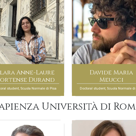
lara Anne-Laure
Davide Maria
ortense Durand
Meucci
oral student, Scuola Normale di Pisa
Doctoral student, Scuola Normale di
apienza Università di Ro