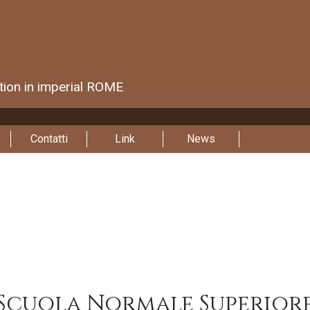
ction in imperial ROME
Contatti
Link
News
Scuola Normale Superior