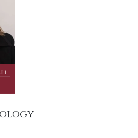
li
nology