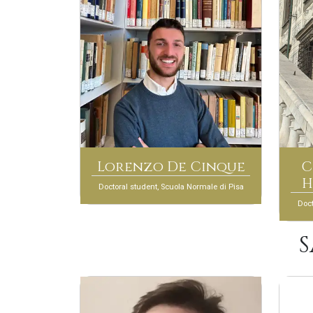
Lorenzo De Cinque
C
H
Doctoral student, Scuola Normale di Pisa
Doct
S