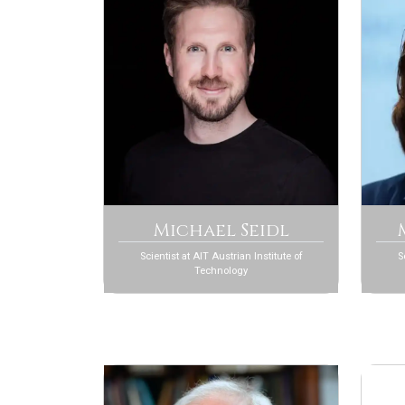
Michael Seidl
Scientist at AIT Austrian Institute of
S
Technology