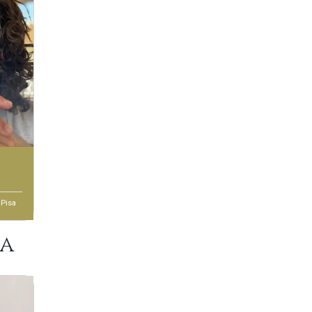
 Pisa
ma