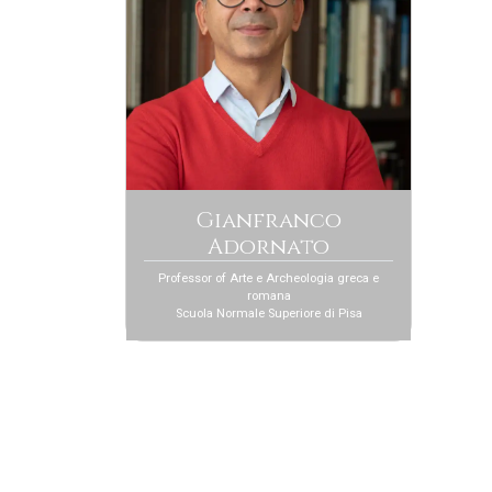
Gianfranco
Adornato
Professor of Arte e Archeologia greca e
romana
Scuola Normale Superiore di Pisa