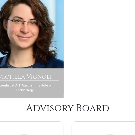
Michela Vignoli
cientist at AIT Austrian Institute of
Technology
Advisory Board