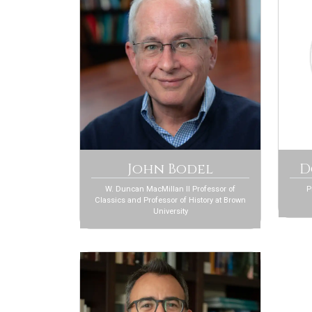
John Bodel
D
W. Duncan MacMillan II Professor of
P
Classics and Professor of History at Brown
University