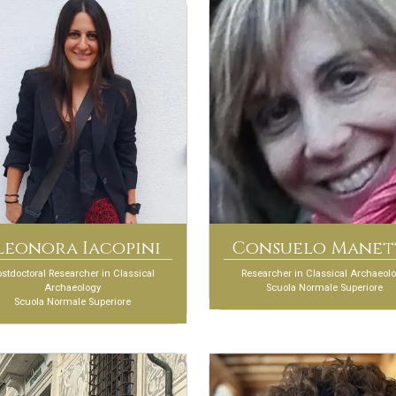
leonora Iacopini
Consuelo Manet
stdoctoral Researcher in Classical
Researcher in Classical Archaeol
Archaeology
Scuola Normale Superiore
Scuola Normale Superiore